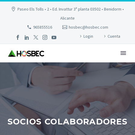
Paseo Els Tolls • 2 • Ed. Invattur 3ª planta 03502 • Benidorm •
Alicante
965855516
hosbec@hosbec.com
Login
Cuenta
SOCIOS COLABORADORES