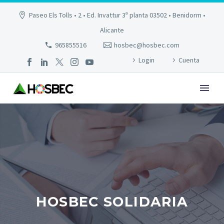
Paseo Els Tolls • 2 • Ed. Invattur 3ª planta 03502 • Benidorm •
Alicante
965855516
hosbec@hosbec.com
Login
Cuenta
HOSBEC SOLIDARIA