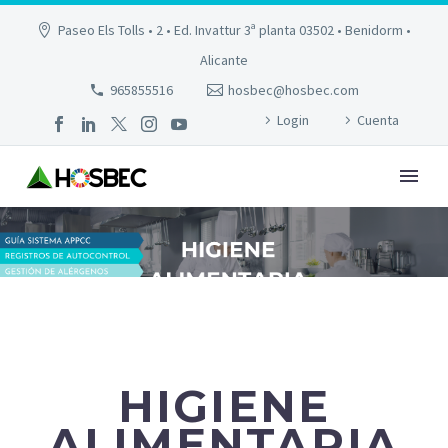
Paseo Els Tolls • 2 • Ed. Invattur 3ª planta 03502 • Benidorm •
Alicante
965855516
hosbec@hosbec.com
Login
Cuenta
HIGIENE ALIMENTARIA
HIGIENE
ALIMENTARIA