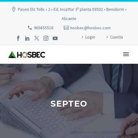
Paseo Els Tolls • 2 • Ed. Invattur 3ª planta 03502 • Benidorm •
Alicante
965855516
hosbec@hosbec.com
Login
Cuenta
SEPTEO