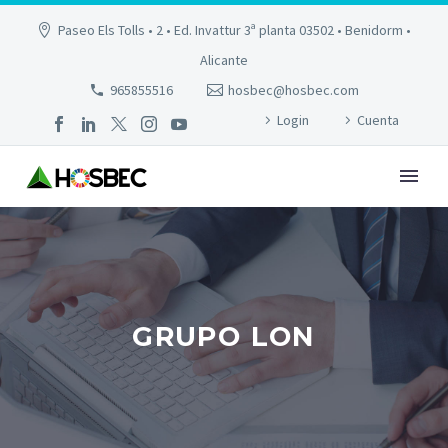
Paseo Els Tolls • 2 • Ed. Invattur 3ª planta 03502 • Benidorm •
Alicante
965855516
hosbec@hosbec.com
Login
Cuenta
GRUPO LON