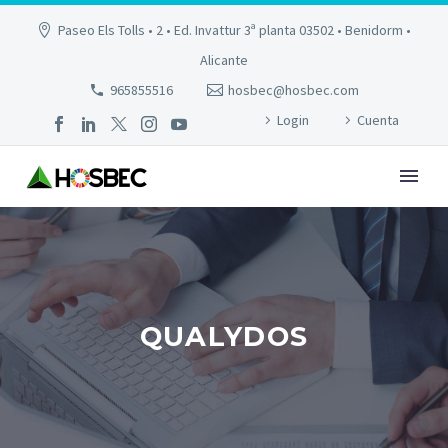
Paseo Els Tolls • 2 • Ed. Invattur 3ª planta 03502 • Benidorm •
Alicante
965855516
hosbec@hosbec.com
Login
Cuenta
QUALYDOS