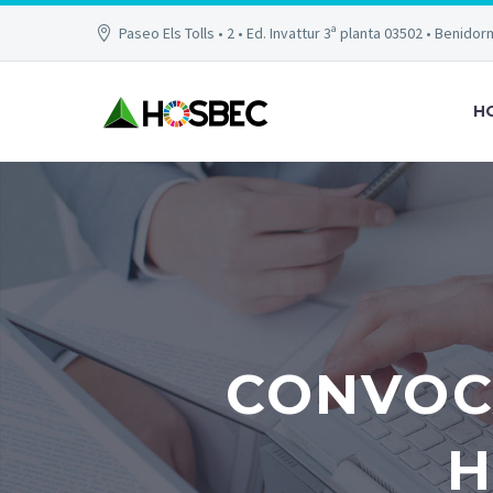
Paseo Els Tolls • 2 • Ed. Invattur 3ª planta 03502 • Benidor
H
CONVOC
H