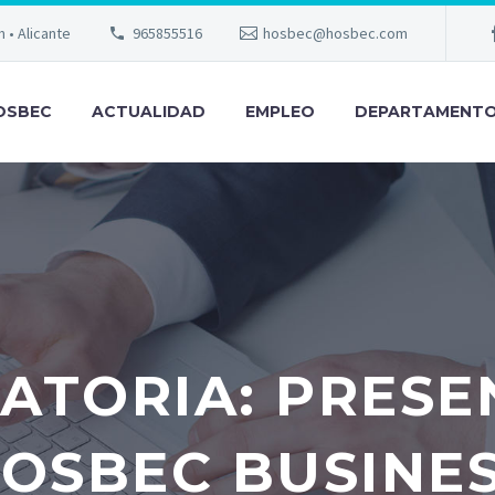
m • Alicante
965855516
hosbec@hosbec.com
OSBEC
ACTUALIDAD
EMPLEO
DEPARTAMENT
ATORIA: PRESE
OSBEC BUSINE