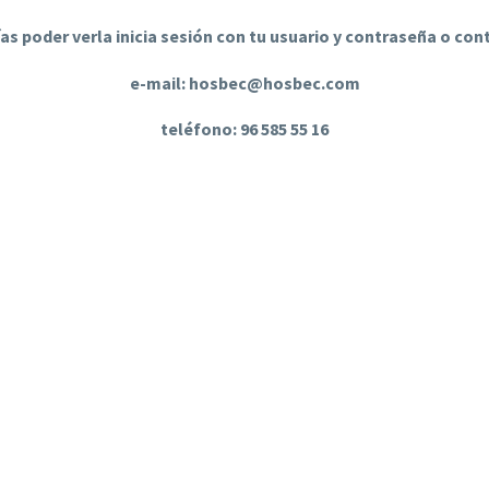
ías poder verla inicia sesión con tu usuario y contraseña o co
e-mail: hosbec@hosbec.com
teléfono: 96 585 55 16