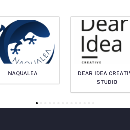
NAQUALEA
DEAR IDEA CREATI
STUDIO
1
2
3
4
5
6
7
8
9
10
11
12
13
14