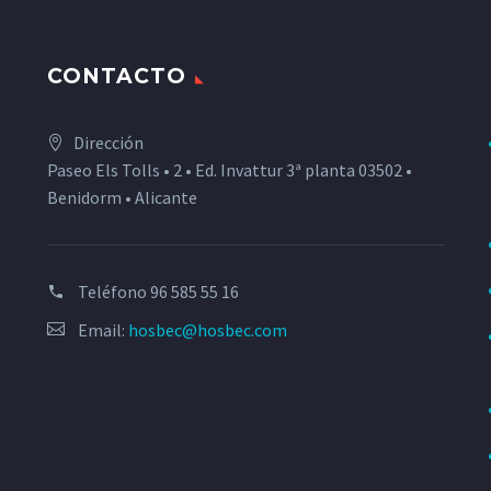
CONTACTO
Dirección
Paseo Els Tolls • 2 • Ed. Invattur 3ª planta 03502 •
Benidorm • Alicante
Teléfono
96 585 55 16
Email:
hosbec@hosbec.com