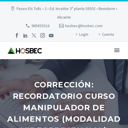
Paseo Els Tolls • 2 • Ed. Invattur 3ª planta 03502 • Benidorm •
Alicante
965855516
hosbec@hosbec.com
Login
Cuenta
CORRECCIÓN:
RECORDATORIO CURSO
MANIPULADOR DE
ALIMENTOS (MODALIDAD