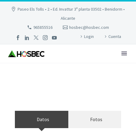
Paseo Els Tolls • 2 • Ed. Invattur 3ª planta 03502 • Benidorm •
Alicante
965855516
hosbec@hosbec.com
Login
Cuenta
GASTROHOTEL RH CANFALI
Datos
Fotos