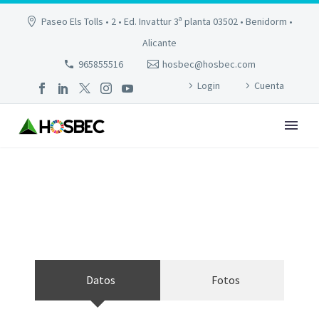
Paseo Els Tolls • 2 • Ed. Invattur 3ª planta 03502 • Benidorm •
Alicante
965855516
hosbec@hosbec.com
Login
Cuenta
LOS ALAMOS
Datos
Fotos