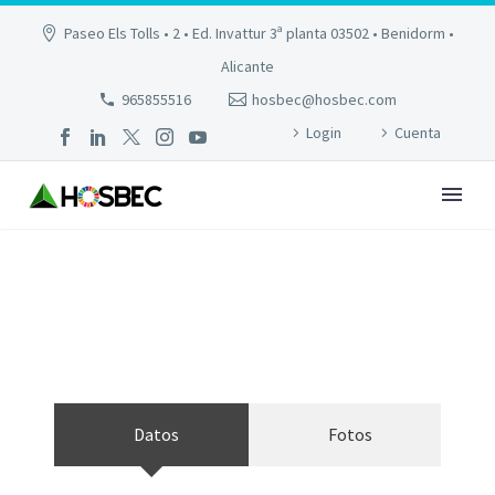
Paseo Els Tolls • 2 • Ed. Invattur 3ª planta 03502 • Benidorm •
Alicante
965855516
hosbec@hosbec.com
Login
Cuenta
RH GIJÓN
Datos
Fotos