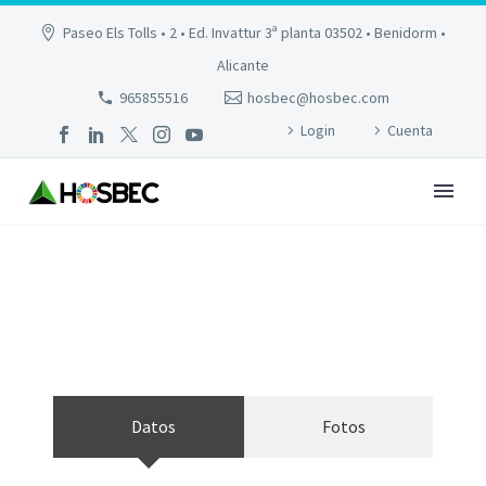
Paseo Els Tolls • 2 • Ed. Invattur 3ª planta 03502 • Benidorm •
Alicante
965855516
hosbec@hosbec.com
Login
Cuenta
SH SUITE PALACE
Datos
Fotos