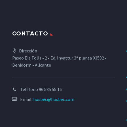
CONTACTO
Dirección
Paseo Els Tolls • 2 • Ed. Invattur 3ª planta 03502 •
Benidorm • Alicante
Teléfono
96 585 55 16
Email:
hosbec@hosbec.com