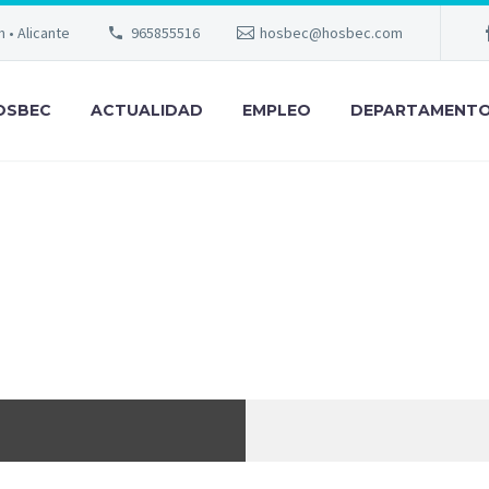
m • Alicante
965855516
hosbec@hosbec.com
OSBEC
ACTUALIDAD
EMPLEO
DEPARTAMENT
 WESTIN VALE