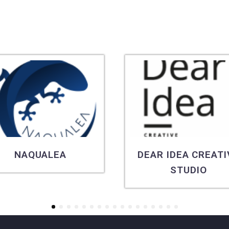
NAQUALEA
DEAR IDEA CREATI
STUDIO
1
2
3
4
5
6
7
8
9
10
11
12
13
14
15
16
17