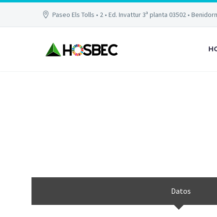
Paseo Els Tolls • 2 • Ed. Invattur 3ª planta 03502 • Benidor
H
THE
Datos