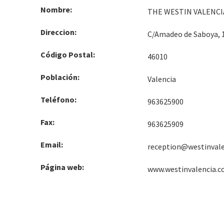
Nombre:
THE WESTIN VALENCI
Direccion:
C/Amadeo de Saboya, 
Código Postal:
46010
Población:
Valencia
Teléfono:
963625900
Fax:
963625909
Email:
reception@westinval
Página web:
www.westinvalencia.