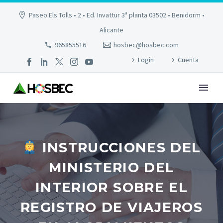
Paseo Els Tolls • 2 • Ed. Invattur 3ª planta 03502 • Benidorm •
Alicante
965855516
hosbec@hosbec.com
Login
Cuenta
INSTRUCCIONES DEL
MINISTERIO DEL
INTERIOR SOBRE EL
REGISTRO DE VIAJEROS