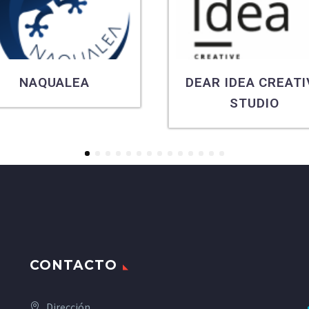
NAQUALEA
DEAR IDEA CREATI
STUDIO
1
2
3
4
5
6
7
8
9
10
11
12
13
14
CONTACTO
Dirección