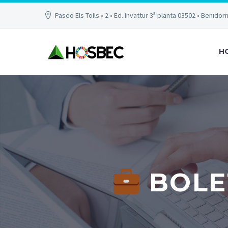
Paseo Els Tolls • 2 • Ed. Invattur 3ª planta 03502 • Benidor
H
BOLET