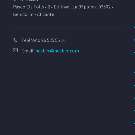
Paseo Els Tolls • 2 • Ed. Invattur 3ª planta 03502 •
Benidorm • Alicante
Teléfono
96 585 55 16
Email:
hosbec@hosbec.com