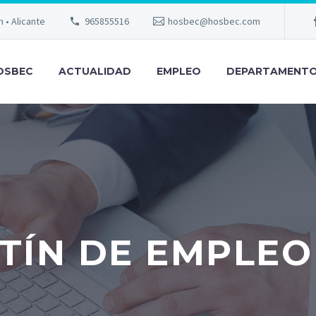
m • Alicante
965855516
hosbec@hosbec.com
OSBEC
ACTUALIDAD
EMPLEO
DEPARTAMENT
ÍN DE EMPLEO 