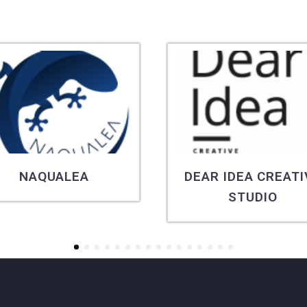
NAQUALEA
DEAR IDEA CREATI
STUDIO
1
2
3
4
5
6
7
8
9
10
11
12
13
14
15
16