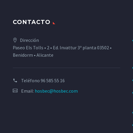
CONTACTO
Dirección
Paseo Els Tolls • 2 • Ed. Invattur 3ª planta 03502 •
Benidorm • Alicante
Teléfono
96 585 55 16
Email:
hosbec@hosbec.com