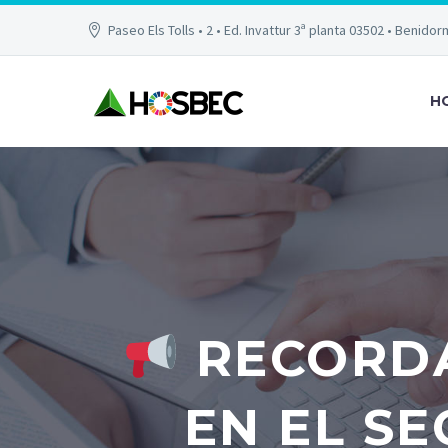
Paseo Els Tolls • 2 • Ed. Invattur 3ª planta 03502 • Benidor
H
RECORDA
EN EL S