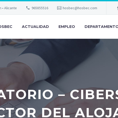
m • Alicante
965855516
hosbec@hosbec.com
OSBEC
ACTUALIDAD
EMPLEO
DEPARTAMENT
TORIO – CIBE
ECTOR DEL ALOJ