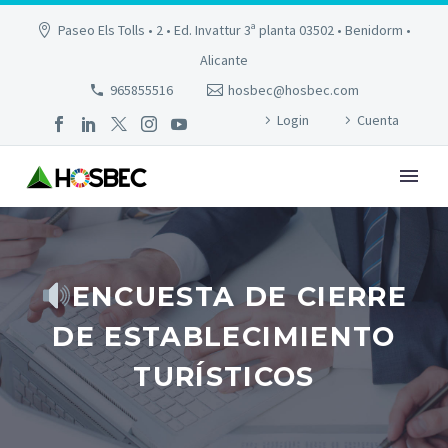
Paseo Els Tolls • 2 • Ed. Invattur 3ª planta 03502 • Benidorm •
Alicante
965855516
hosbec@hosbec.com
Login
Cuenta
ENCUESTA DE CIERRE
DE ESTABLECIMIENTO
TURÍSTICOS