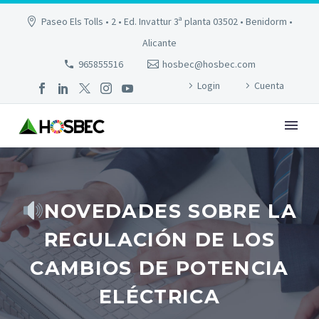
Paseo Els Tolls • 2 • Ed. Invattur 3ª planta 03502 • Benidorm •
Alicante
965855516
hosbec@hosbec.com
Login
Cuenta
NOVEDADES SOBRE LA
REGULACIÓN DE LOS
CAMBIOS DE POTENCIA
ELÉCTRICA