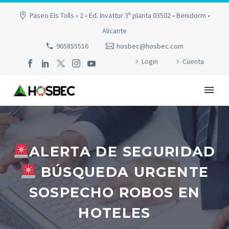
Paseo Els Tolls • 2 • Ed. Invattur 3ª planta 03502 • Benidorm •
Alicante
965855516
hosbec@hosbec.com
Login
Cuenta
ALERTA DE SEGURIDAD
BÚSQUEDA URGENTE
SOSPECHO ROBOS EN
HOTELES