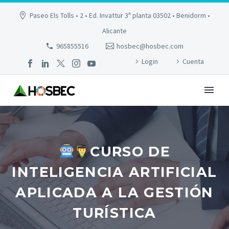
Paseo Els Tolls • 2 • Ed. Invattur 3ª planta 03502 • Benidorm •
Alicante
965855516
hosbec@hosbec.com
Login
Cuenta
CURSO DE
INTELIGENCIA ARTIFICIAL
APLICADA A LA GESTIÓN
TURÍSTICA