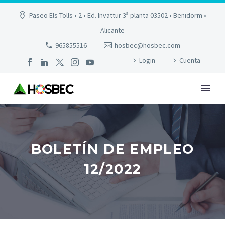
Paseo Els Tolls • 2 • Ed. Invattur 3ª planta 03502 • Benidorm •
Alicante
965855516
hosbec@hosbec.com
Login
Cuenta
BOLETÍN DE EMPLEO
12/2022