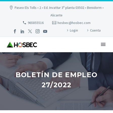
Paseo Els Tolls • 2 • Ed. Invattur 3ª planta 03502 • Benidorm •
Alicante
965855516
hosbec@hosbec.com
Login
Cuenta
BOLETÍN DE EMPLEO
27/2022