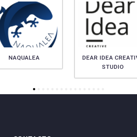
NAQUALEA
DEAR IDEA CREATI
STUDIO
1
2
3
4
5
6
7
8
9
10
11
12
13
14
15
16