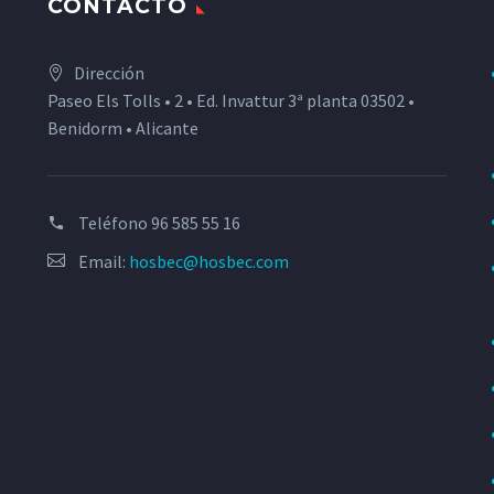
CONTACTO
Dirección
Paseo Els Tolls • 2 • Ed. Invattur 3ª planta 03502 •
Benidorm • Alicante
Teléfono
96 585 55 16
Email:
hosbec@hosbec.com