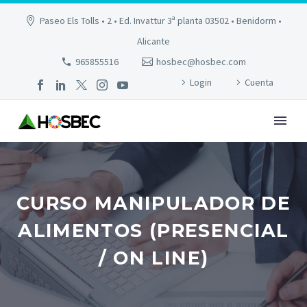
Paseo Els Tolls • 2 • Ed. Invattur 3ª planta 03502 • Benidorm •
Alicante
965855516
hosbec@hosbec.com
Login
Cuenta
CURSO MANIPULADOR DE
ALIMENTOS (PRESENCIAL
/ ON LINE)