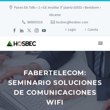
Paseo Els Tolls • 2 • Ed. Invattur 3ª planta 03502 • Benidorm •
Alicante
965855516
hosbec@hosbec.com
Login
Cuenta
FABERTELECOM:
SEMINARIO SOLUCIONES
DE COMUNICACIONES
WIFI