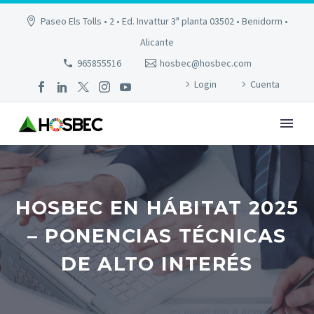
Paseo Els Tolls • 2 • Ed. Invattur 3ª planta 03502 • Benidorm •
Alicante
965855516
hosbec@hosbec.com
Login
Cuenta
HOSBEC EN HÁBITAT 2025
– PONENCIAS TÉCNICAS
DE ALTO INTERÉS