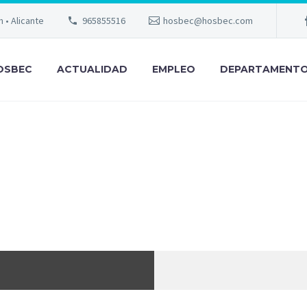
m • Alicante
965855516
hosbec@hosbec.com
OSBEC
ACTUALIDAD
EMPLEO
DEPARTAMENT
ICANTE IMPER