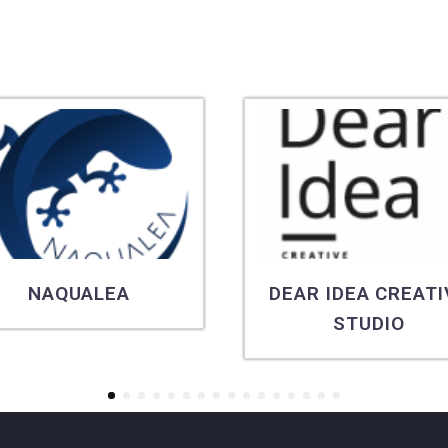
NAQUALEA
DEAR IDEA CREATI
STUDIO
1
2
3
4
5
6
7
8
9
10
11
12
13
14
15
16