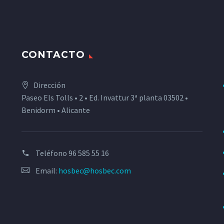
CONTACTO
Dirección
Paseo Els Tolls • 2 • Ed. Invattur 3ª planta 03502 •
Benidorm • Alicante
Teléfono
96 585 55 16
Email:
hosbec@hosbec.com