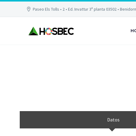
Paseo Els Tolls • 2 • Ed. Invattur 3ª planta 03502 • Benidor
H
AL
Datos