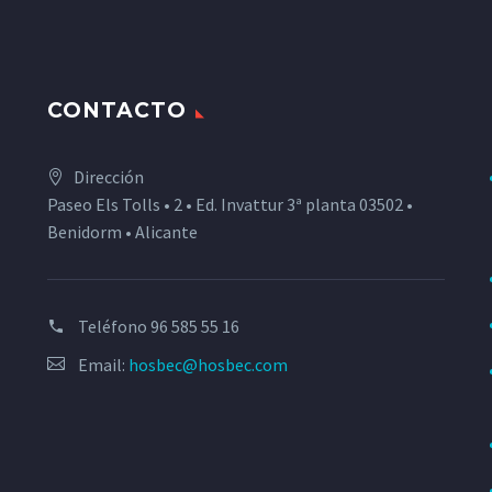
CONTACTO
Dirección
Paseo Els Tolls • 2 • Ed. Invattur 3ª planta 03502 •
Benidorm • Alicante
Teléfono
96 585 55 16
Email:
hosbec@hosbec.com