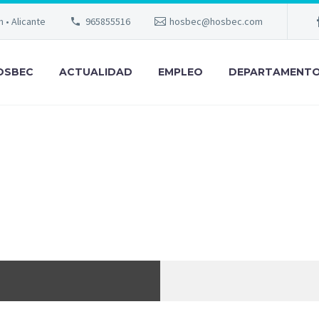
m • Alicante
965855516
hosbec@hosbec.com
OSBEC
ACTUALIDAD
EMPLEO
DEPARTAMENT
ALONIA EXCEL