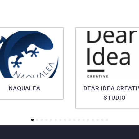
NAQUALEA
DEAR IDEA CREATI
STUDIO
1
2
3
4
5
6
7
8
9
10
11
12
13
14
15
16
17