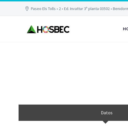
Paseo Els Tolls • 2 • Ed. Invattur 3ª planta 03502 • Benidor
H
CAT
Datos