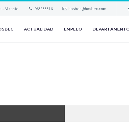
m • Alicante
965855516
hosbec@hosbec.com
OSBEC
ACTUALIDAD
EMPLEO
DEPARTAMENT
COLÓN