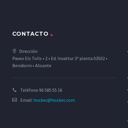
CONTACTO
Dirección
Paseo Els Tolls • 2 • Ed. Invattur 3ª planta 03502 •
Benidorm • Alicante
Teléfono
96 585 55 16
Email:
hosbec@hosbec.com