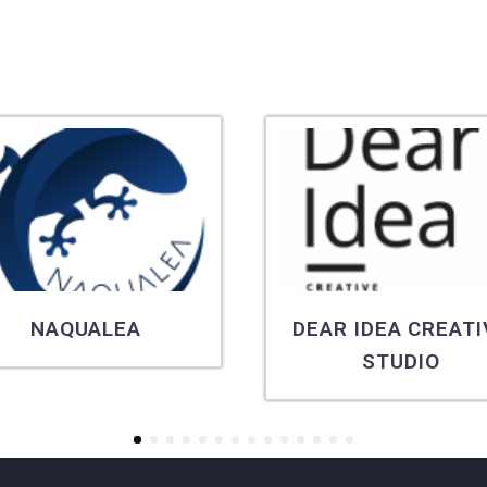
NAQUALEA
DEAR IDEA CREATI
STUDIO
1
2
3
4
5
6
7
8
9
10
11
12
13
14