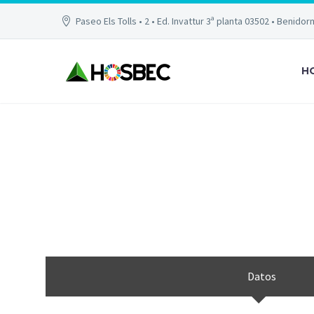
Paseo Els Tolls • 2 • Ed. Invattur 3ª planta 03502 • Benidor
H
Datos