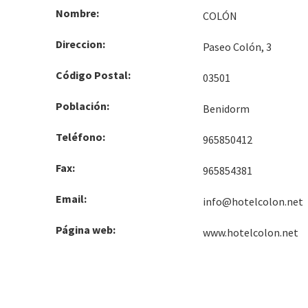
Nombre:
COLÓN
Direccion:
Paseo Colón, 3
Código Postal:
03501
Población:
Benidorm
Teléfono:
965850412
Fax:
965854381
Email:
info@hotelcolon.net
Página web:
www.hotelcolon.net