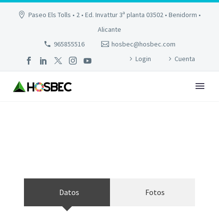
Paseo Els Tolls • 2 • Ed. Invattur 3ª planta 03502 • Benidorm •
Alicante
965855516
hosbec@hosbec.com
Login
Cuenta
EDF. ROSEMBERG
Datos
Fotos