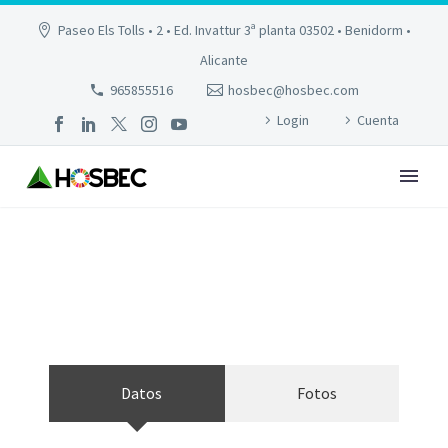
Paseo Els Tolls • 2 • Ed. Invattur 3ª planta 03502 • Benidorm •
Alicante
965855516
hosbec@hosbec.com
Login
Cuenta
FLAMINGO OASIS
Datos
Fotos