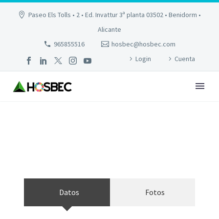
Paseo Els Tolls • 2 • Ed. Invattur 3ª planta 03502 • Benidorm •
Alicante
965855516
hosbec@hosbec.com
Login
Cuenta
INTERNACIONAL LA MARINA
Datos
Fotos