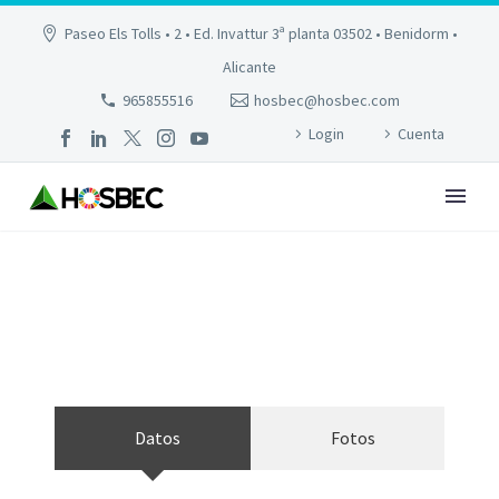
Paseo Els Tolls • 2 • Ed. Invattur 3ª planta 03502 • Benidorm •
Alicante
965855516
hosbec@hosbec.com
Login
Cuenta
MELIA BENIDORM
Datos
Fotos