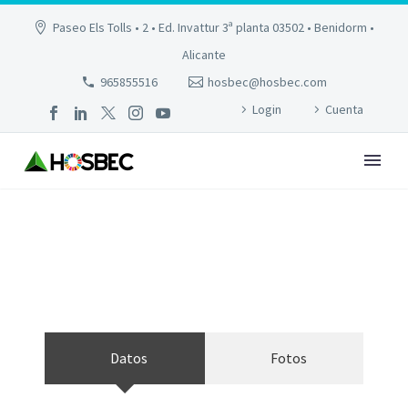
Paseo Els Tolls • 2 • Ed. Invattur 3ª planta 03502 • Benidorm •
Alicante
965855516
hosbec@hosbec.com
Login
Cuenta
PORT ELCHE
Datos
Fotos