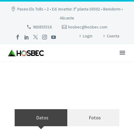
Paseo Els Tolls • 2 • Ed. Invattur 3ª planta 03502 • Benidorm •
Alicante
965855516
hosbec@hosbec.com
Login
Cuenta
VISTAMAR
Datos
Fotos