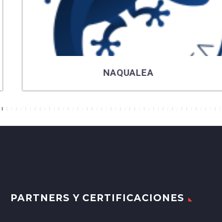
NAQUALEA
7
8
9
10
11
12
13
14
15
16
17
18
19
20
21
22
23
24
25
26
27
28
29
30
31
32
33
34
35
36
37
38
39
40
41
42
43
44
45
46
47
48
49
PARTNERS Y CERTIFICACIONES