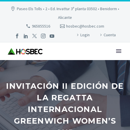
Paseo Els Tolls • 2 • Ed. Invattur 3ª planta 03502 • Benidorm •
Alicante
965855516
hosbec@hosbec.com
Login
Cuenta
INVITACIÓN II EDICIÓN DE
LA REGATTA
INTERNACIONAL
GREENWICH WOMEN’S