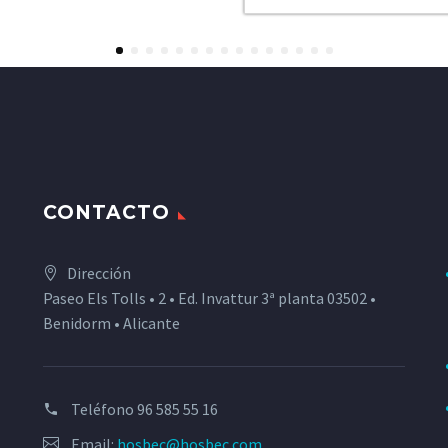
1
2
3
4
5
6
7
8
9
10
11
12
13
14
15
CONTACTO
Dirección
Paseo Els Tolls • 2 • Ed. Invattur 3ª planta 03502 •
Benidorm • Alicante
Teléfono
96 585 55 16
Email:
hosbec@hosbec.com