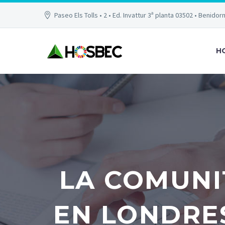
Paseo Els Tolls • 2 • Ed. Invattur 3ª planta 03502 • Benidor
H
LA COMUNI
EN LONDRE