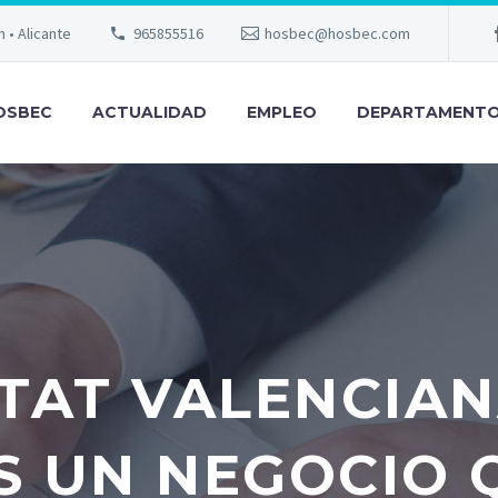
m • Alicante
965855516
hosbec@hosbec.com
OSBEC
ACTUALIDAD
EMPLEO
DEPARTAMENT
TAT VALENCIAN
S UN NEGOCIO 