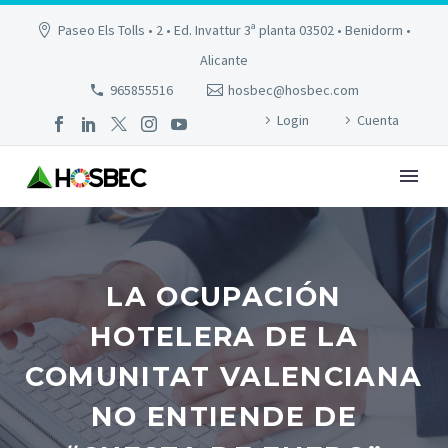
Paseo Els Tolls • 2 • Ed. Invattur 3ª planta 03502 • Benidorm •
Alicante
965855516
hosbec@hosbec.com
Login
Cuenta
LA OCUPACIÓN
HOTELERA DE LA
COMUNITAT VALENCIANA
NO ENTIENDE DE