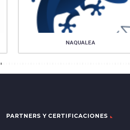
NAQUALEA
7
8
9
10
11
12
13
14
15
16
17
18
19
20
21
22
23
24
25
26
27
28
29
30
31
32
33
34
35
36
37
38
39
40
41
42
43
44
45
46
47
48
49
50
PARTNERS Y CERTIFICACIONES