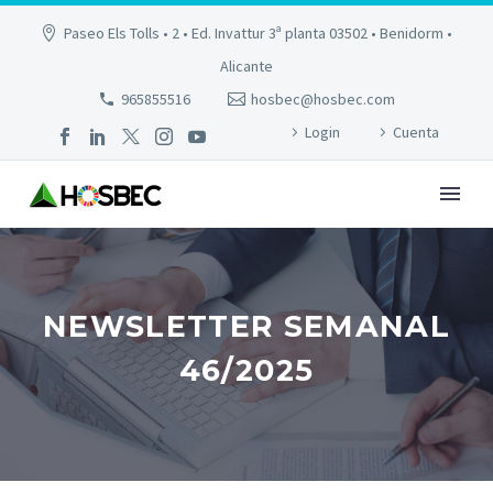
Paseo Els Tolls • 2 • Ed. Invattur 3ª planta 03502 • Benidorm •
Alicante
965855516
hosbec@hosbec.com
Login
Cuenta
NEWSLETTER SEMANAL
46/2025