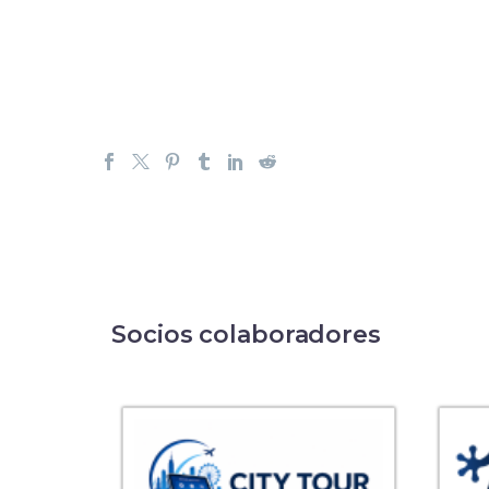
Socios colaboradores
N