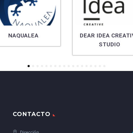
NAQUALEA
DEAR IDEA CREATI
STUDIO
1
2
3
4
5
6
7
8
9
10
11
12
13
14
15
16
17
18
CONTACTO
Dirección