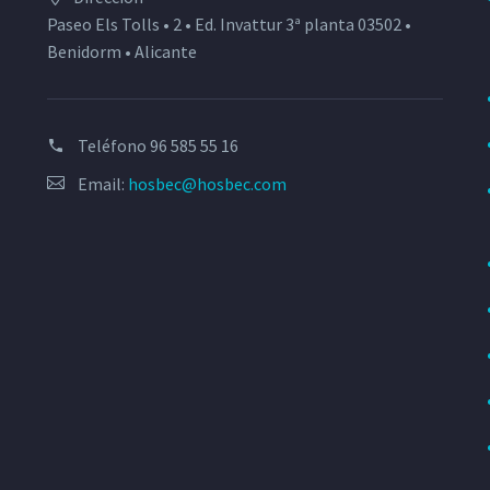
Paseo Els Tolls • 2 • Ed. Invattur 3ª planta 03502 •
Benidorm • Alicante
Teléfono
96 585 55 16
Email:
hosbec@hosbec.com