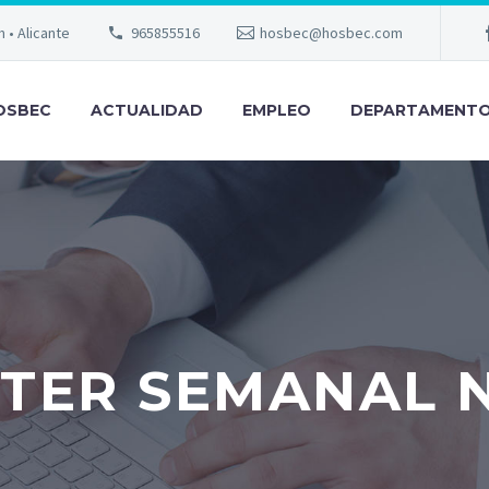
m • Alicante
965855516
hosbec@hosbec.com
OSBEC
ACTUALIDAD
EMPLEO
DEPARTAMENT
TER SEMANAL Nº