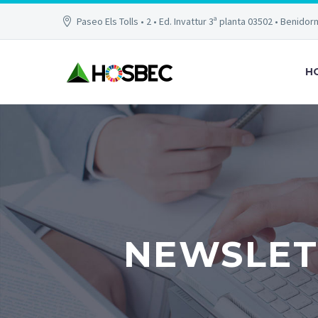
Paseo Els Tolls • 2 • Ed. Invattur 3ª planta 03502 • Benidor
H
NEWSLET