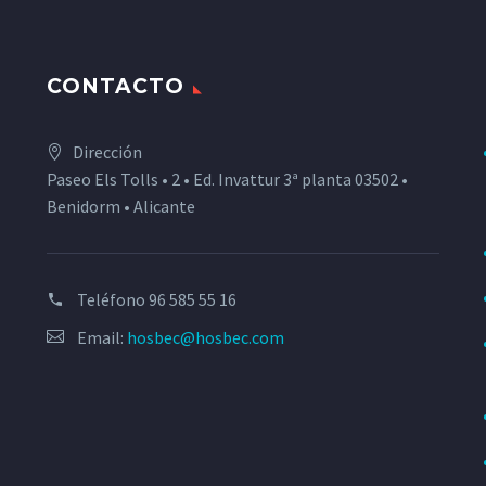
CONTACTO
Dirección
Paseo Els Tolls • 2 • Ed. Invattur 3ª planta 03502 •
Benidorm • Alicante
Teléfono
96 585 55 16
Email:
hosbec@hosbec.com