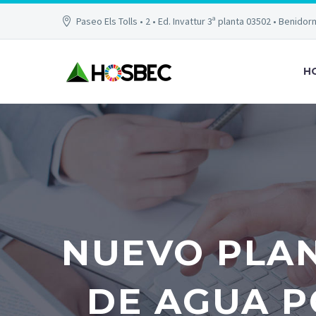
Paseo Els Tolls • 2 • Ed. Invattur 3ª planta 03502 • Benidor
H
NUEVO PLAN
DE AGUA P