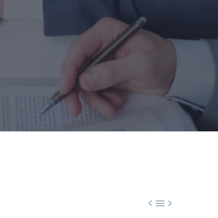


