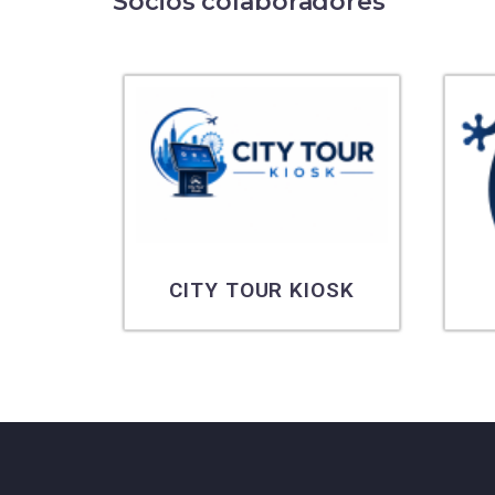
Socios colaboradores
N
CITY TOUR KIOSK