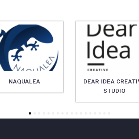
NAQUALEA
DEAR IDEA CREATI
STUDIO
1
2
3
4
5
6
7
8
9
10
11
12
13
14
15
16
17
18