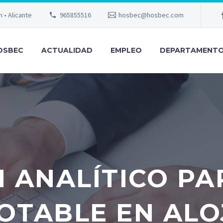
m • Alicante
965855516
hosbec@hosbec.com
OSBEC
ACTUALIDAD
EMPLEO
DEPARTAMENT
 ANALÍTICO PA
OTABLE EN AL