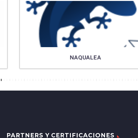
NAQUALEA
7
8
9
10
11
12
13
14
15
16
17
18
19
20
21
22
23
24
25
26
27
28
29
30
31
32
33
34
35
36
37
38
39
40
41
42
43
44
45
46
47
48
49
50
PARTNERS Y CERTIFICACIONES