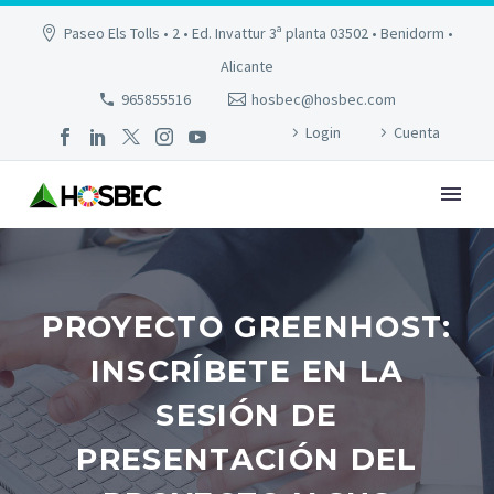
Paseo Els Tolls • 2 • Ed. Invattur 3ª planta 03502 • Benidorm •
Alicante
965855516
hosbec@hosbec.com
Login
Cuenta
PROYECTO GREENHOST:
INSCRÍBETE EN LA
SESIÓN DE
PRESENTACIÓN DEL