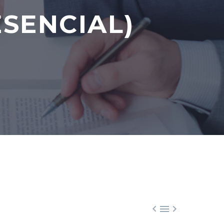
SENCIAL)


