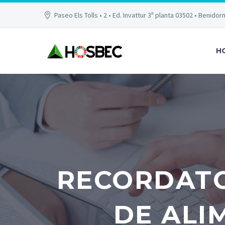
Paseo Els Tolls • 2 • Ed. Invattur 3ª planta 03502 • Benidor
H
RECORDAT
DE ALI