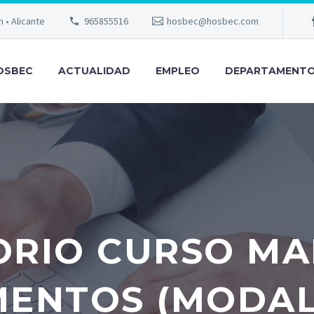
m • Alicante
965855516
hosbec@hosbec.com
OSBEC
ACTUALIDAD
EMPLEO
DEPARTAMENT
ORIO CURSO MA
MENTOS (MODA