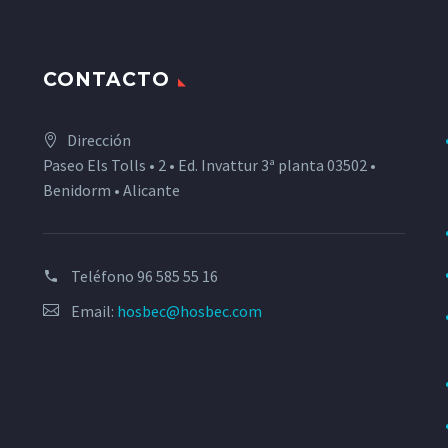
CONTACTO
Dirección
Paseo Els Tolls • 2 • Ed. Invattur 3ª planta 03502 •
Benidorm • Alicante
Teléfono
96 585 55 16
Email:
hosbec@hosbec.com