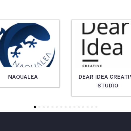
NAQUALEA
DEAR IDEA CREATI
STUDIO
1
2
3
4
5
6
7
8
9
10
11
12
13
14
15