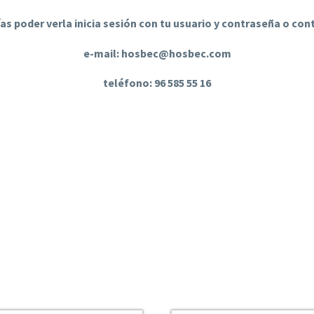
ías poder verla inicia sesión con tu usuario y contraseña o co
e-mail: hosbec@hosbec.com
teléfono: 96 585 55 16