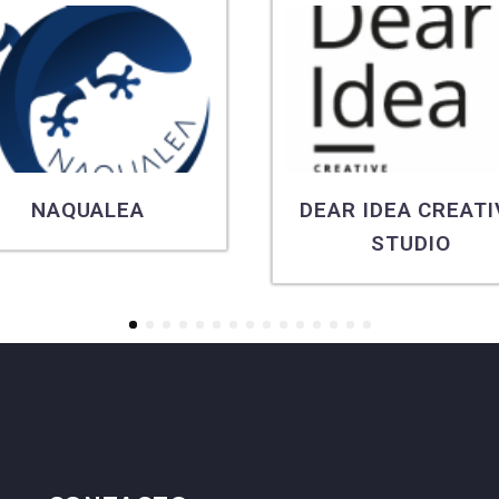
NAQUALEA
DEAR IDEA CREATI
STUDIO
1
2
3
4
5
6
7
8
9
10
11
12
13
14
15