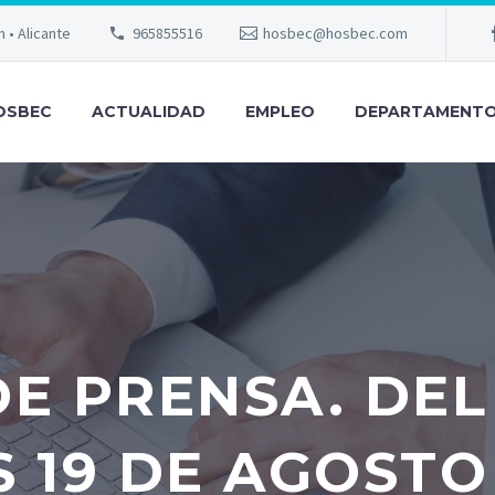
m • Alicante
965855516
hosbec@hosbec.com
OSBEC
ACTUALIDAD
EMPLEO
DEPARTAMENT
E PRENSA. DEL
 19 DE AGOSTO