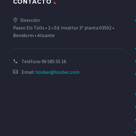
CONTACTO
Dirección
Paseo Els Tolls • 2 • Ed. Invattur 3ª planta 03502 •
Benidorm • Alicante
Teléfono
96 585 55 16
Email:
hosbec@hosbec.com