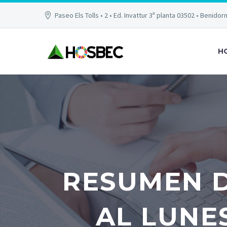
Paseo Els Tolls • 2 • Ed. Invattur 3ª planta 03502 • Benidor
H
RESUMEN D
AL LUNES