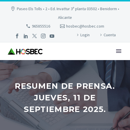
Paseo Els Tolls • 2 • Ed. Invattur 3ª planta 03502 • Benidorm •
Alicante
965855516
hosbec@hosbec.com
Login
Cuenta
RESUMEN DE PRENSA.
JUEVES, 11 DE
SEPTIEMBRE 2025.