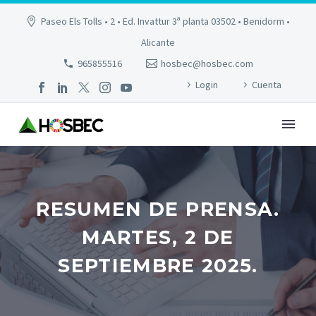
Paseo Els Tolls • 2 • Ed. Invattur 3ª planta 03502 • Benidorm •
Alicante
965855516
hosbec@hosbec.com
Login
Cuenta
RESUMEN DE PRENSA.
MARTES, 2 DE
SEPTIEMBRE 2025.