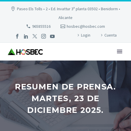
Paseo Els Tolls • 2 • Ed. Invattur 3ª planta 03502 • Benidorm •
Alicante
965855516
hosbec@hosbec.com
Login
Cuenta
RESUMEN DE PRENSA.
MARTES, 23 DE
DICIEMBRE 2025.