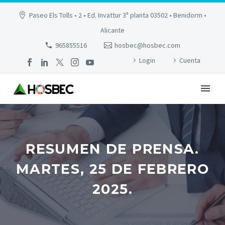
Paseo Els Tolls • 2 • Ed. Invattur 3ª planta 03502 • Benidorm •
Alicante
965855516
hosbec@hosbec.com
Login
Cuenta
RESUMEN DE PRENSA.
MARTES, 25 DE FEBRERO
2025.