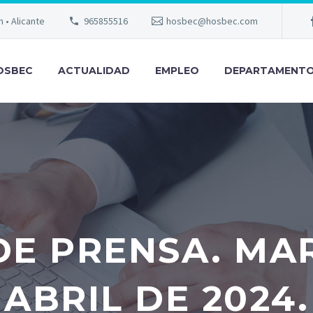
m • Alicante
965855516
hosbec@hosbec.com
OSBEC
ACTUALIDAD
EMPLEO
DEPARTAMENT
E PRENSA. MAR
ABRIL DE 2024.