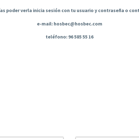
ías poder verla inicia sesión con tu usuario y contraseña o co
e-mail: hosbec@hosbec.com
teléfono: 96 585 55 16