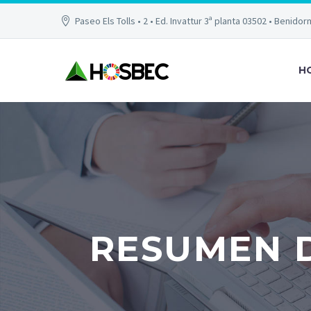
Paseo Els Tolls • 2 • Ed. Invattur 3ª planta 03502 • Benidor
H
RESUMEN D