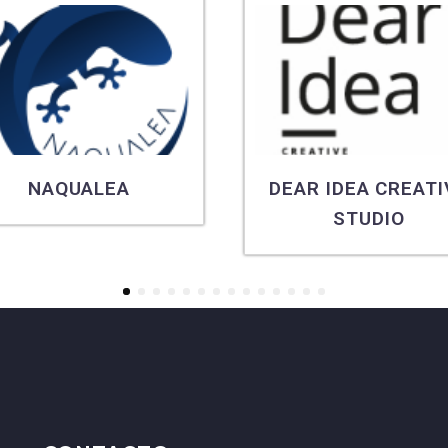
NAQUALEA
DEAR IDEA CREATI
STUDIO
1
2
3
4
5
6
7
8
9
10
11
12
13
14