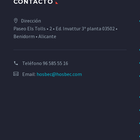
CONTACTO
Dirección
Paseo Els Tolls • 2 • Ed. Invattur 3ª planta 03502 •
Benidorm • Alicante
Teléfono
96 585 55 16
Email:
hosbec@hosbec.com