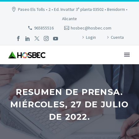
Paseo Els Tolls • 2 • Ed. Invattur 3ª planta 03502 • Benidorm •
Alicante
965855516
hosbec@hosbec.com
Login
Cuenta
RESUMEN DE PRENSA.
MIÉRCOLES, 27 DE JULIO
DE 2022.